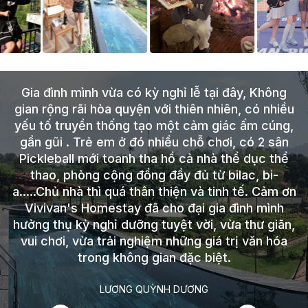
đi
Gia đình mình vừa có kỳ nghỉ lễ tại đây, Không
ẹp
gian rộng rãi hòa quyện với thiên nhiên, có nhiều
có
yếu tố truyền thống tạo một cảm giác ấm cúng,
gần gũi . Trẻ em ở đó nhiều chỗ chơi, có 2 sân
Pickleball mới toanh tha hồ cả nhà thể dục thể
thao, phòng cộng đồng đầy đủ từ bilac, bi-
a.....Chủ nhà thì quá thân thiện và tinh tế. Cảm ơn
Vivivan's Homestay đã cho đại gia đình mình
hưởng thụ kỳ nghỉ dưỡng tuyệt vời, vừa thư giãn,
vui chơi, vừa trải nghiệm những giá trị văn hóa
trong không gian đặc biệt.
LƯƠNG QUỲNH DƯƠNG