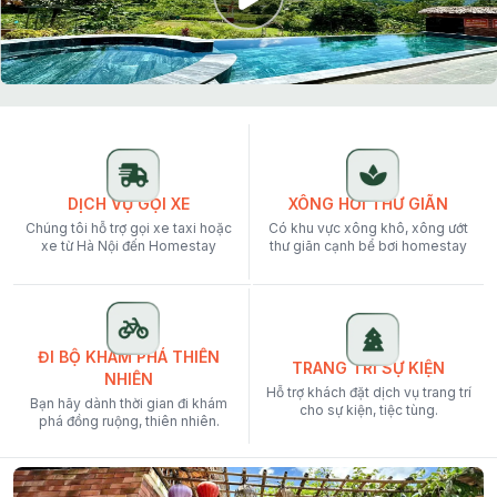
DỊCH VỤ GỌI XE
XÔNG HƠI THƯ GIÃN
Chúng tôi hỗ trợ gọi xe taxi hoặc
Có khu vực xông khô, xông ướt
xe từ Hà Nội đến Homestay
thư giãn cạnh bể bơi homestay
ĐI BỘ KHÁM PHÁ THIÊN
TRANG TRÍ SỰ KIỆN
NHIÊN
Hỗ trợ khách đặt dịch vụ trang trí
Bạn hãy dành thời gian đi khám
cho sự kiện, tiệc tùng.
phá đồng ruộng, thiên nhiên.